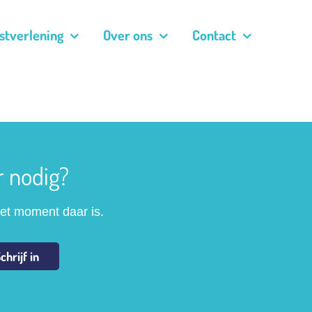
stverlening
Over ons
Contact
r nodig?
het moment daar is.