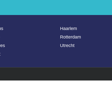
ns
Haarlem
e
Rotterdam
res
Utrecht
t